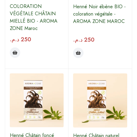
COLORATION
Henné Noir ébène BIO -
VÉGÉTALE CHÂTAIN
coloration végétale -
MIELLÉ BIO - AROMA
AROMA ZONE MAROC
ZONE Maroc
د.م.
250
د.م.
250
Henné Châtain foncé
Henné Châtain naturel