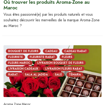
Où trouver les produits Aroma-Zone au
Maroc
Vous êtes passionné(e) par les produits naturels et vous
souhaitez découvrir les merveilles de la marque Aroma-Zone
au Maroc ?
BOUQUET DE FLEURS
CADEAU
CADEAU RABAT
FLEURISTE
FLEURISTE RABAT
FLEURS
FLEURS MAROC
LIVRAISON BOUQUET DE FLEURS
LIVRAISON CADEAUX
LIVRAISON FLEURS RABAT
RABAT
SALA AL JADIDA
SALÉ
TÉMARA
Aroma Zone Maroc