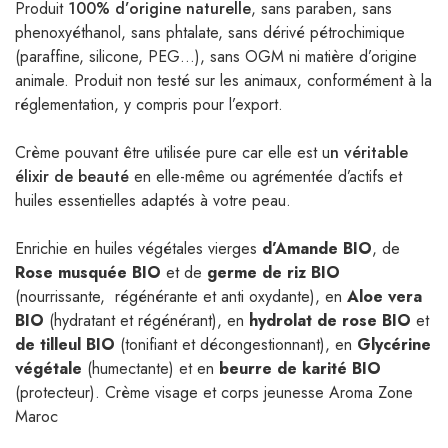
Produit
100% d’origine naturelle
, sans paraben, sans
phenoxyéthanol, sans phtalate, sans dérivé pétrochimique
(paraffine, silicone, PEG…), sans OGM ni matière d’origine
animale.
Produit non testé sur les animaux
, conformément à la
réglementation, y compris pour l’export.
Crème
pouvant être utilisée pure
car elle est u
n
véritable
élixir de beauté
en elle-même
ou agrémentée d’actifs et
huiles essentielles
adaptés à votre peau.
Enrichie en huiles végétales vierges
d’Amande BIO
, de
Rose musquée BIO
et de
germe de riz BIO
(nourrissante, régénérante et anti oxydante), en
Aloe vera
BIO
(hydratant et régénérant), en
hydrolat de rose BIO
et
de tilleul BIO
(tonifiant et décongestionnant), en
Glycérine
végétale
(humectante) et en
beurre de karité BIO
(protecteur). Crème visage et corps jeunesse Aroma Zone
Maroc