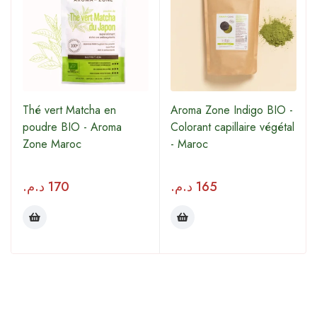
Thé vert Matcha en
Aroma Zone Indigo BIO -
poudre BIO - Aroma
Colorant capillaire végétal
Zone Maroc
- Maroc
د.م.
170
د.م.
165