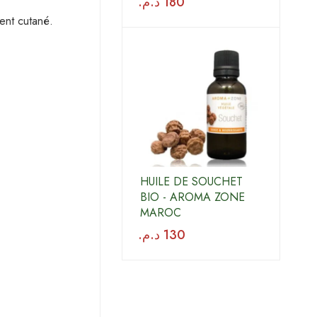
د.م.
180
ment cutané.
HUILE DE SOUCHET
BIO - AROMA ZONE
MAROC
د.م.
130