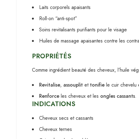
Laits corporels apaisants
Roll-on “anti-spot”
Soins revitalisants purifiants pour le visage
Huiles de massage apaisantes contre les contrac
PROPRIÉTÉS
Comme ingrédient beauté des cheveux, l’huile végé
Revitalise
,
assouplit
et
tonifie
le cuir chevelu 
Renforce
les cheveux et les
ongles cassants
.
INDICATIONS
Cheveux secs et cassants
Cheveux ternes