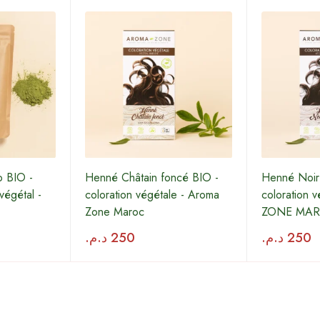
o BIO -
Henné Châtain foncé BIO -
Henné Noir
 végétal -
coloration végétale - Aroma
coloration 
Zone Maroc
ZONE MA
د.م.
250
د.م.
250