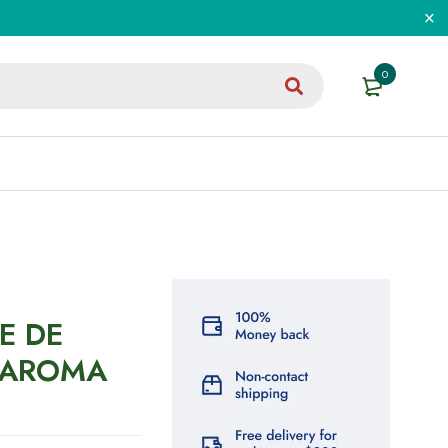
0
E DE
– AROMA