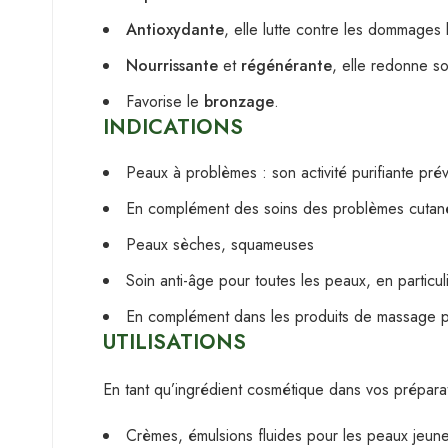
Antioxydante
, elle lutte contre les dommages l
Nourrissante
et
régénérante
, elle redonne s
Favorise le
bronzage
.
INDICATIONS
Peaux à problèmes : son activité purifiante prév
En complément des soins des problèmes cutanés
Peaux sèches, squameuses
Soin anti-âge pour toutes les peaux, en particu
En complément dans les produits de massage p
UTILISATIONS
En tant qu’ingrédient cosmétique dans vos préparat
Crèmes, émulsions fluides pour les peaux jeun