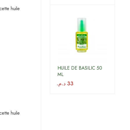
ette huile
HUILE DE BASILIC 50
ML
د.م.
33
ette huile