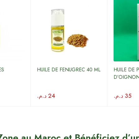
ES
HUILE DE FENUGREC 40 ML
HUILE DE 
D’OIGNON
د.م.
24
د.م.
35
Zone au Maroc et Bénéficiez d’un