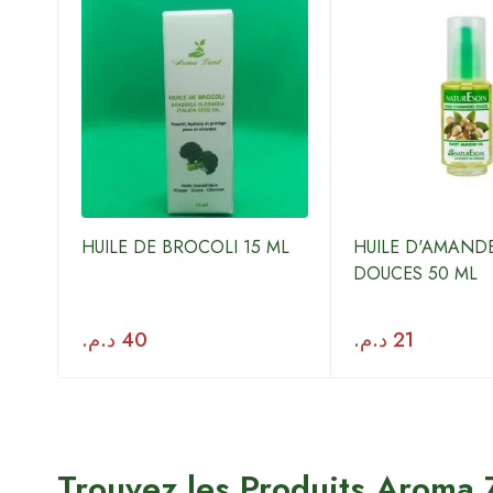
E
HUILE DE BROCOLI 15 ML
HUILE D'AMAND
DOUCES 50 ML
د.م.
40
د.م.
21
Trouvez les Produits Aroma 