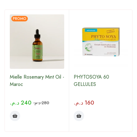
PROMO
Mielle Rosemary Mint Oil -
PHYTOSOYA 60
Maroc
GELLULES
د.م.
240
د.م.
160
د.م.
280